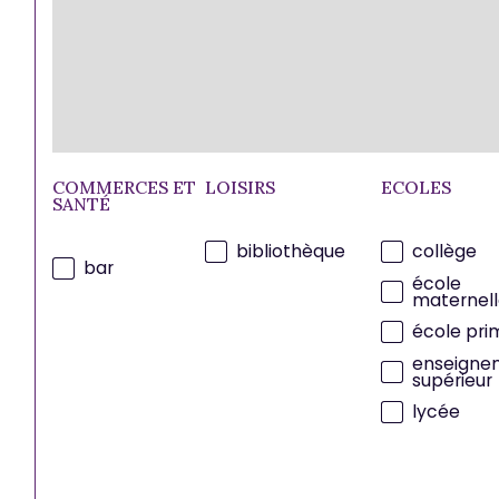
COMMERCES ET
LOISIRS
ECOLES
SANTÉ
bibliothèque
collège
bar
école
maternell
école pri
enseigne
supérieur
lycée