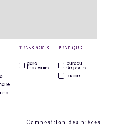
est 
TRANSPORTS
PRATIQUE
gare
bureau
ferroviaire
de poste
mairie
e
maire
ment
Composition des pièces