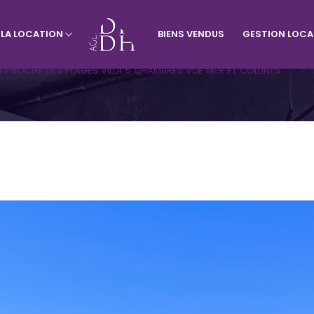
À LA LOCATION
BIENS VENDUS
GESTION LOCA
rtement
Visiter le site de l'agence du vill
Appartement
Terrains
T PROCHE DES PLAGES VILLA 5 CHAMBRES VUE MER ET COLLINES