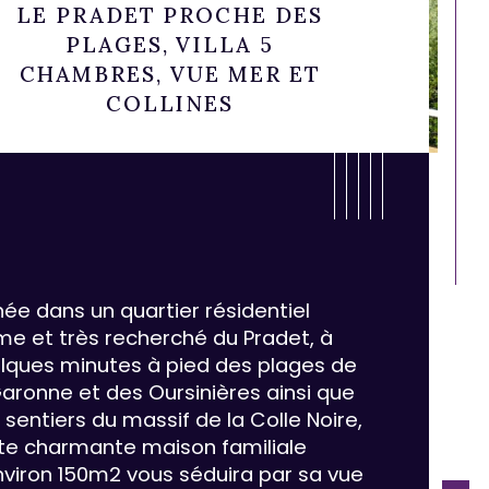
LE PRADET PROCHE DES
PLAGES, VILLA 5
CHAMBRES, VUE MER ET
COLLINES
hée dans un quartier résidentiel 
me et très recherché du Pradet, à 
lques minutes à pied des plages de 
Garonne et des Oursinières ainsi que 
 sentiers du massif de la Colle Noire, 
ristiques
Valeurs
mbre de chambre(s)
te charmante maison familiale 
nviron 150m2 vous séduira par sa vue 