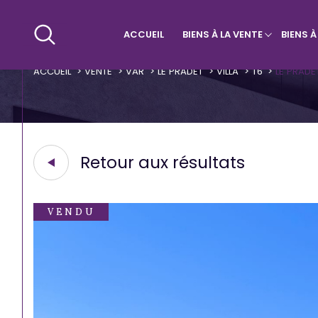
ACCUEIL
BIENS À LA VENTE
BIENS 
Maisons & Villas
Villa
Qui sommes-nous ?
Appa
ACCUEIL
VENTE
VAR
LE PRADET
VILLA
T6
LE PRADE
Retour aux résultats
VENDU