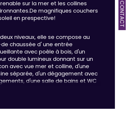
renable sur la mer et les collines 
CONTACT
mbre de pièces
ironnantes.De magnifiques couchers 
soleil en prespective!
mbre de niveaux
 deux niveaux, elle se compose au 
e
-de chaussée d' une entrée 
ueillante avec poêle à bois, d'un 
our double lumineux donnant sur un 
con avec vue mer et colline, d'une 
sine séparée, d'un dégagement avec 
gements, d'une salle de bains et WC 
épendant. Une véranda de 10m2 offre 
 surface supplémentaire non 
ligable ainsi qu' une grande terrasse 
33m2 exposée sud.
rez-de-jardin avec accès direct au 