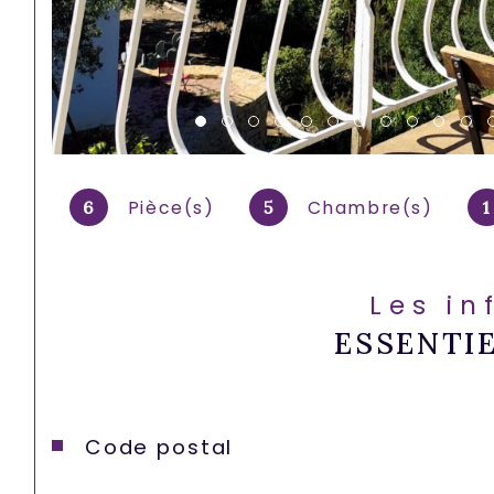
Pièce(s)
Chambre(s)
6
5
1
Les in
ESSENTI
Caractéristiques
Valeurs
Code postal