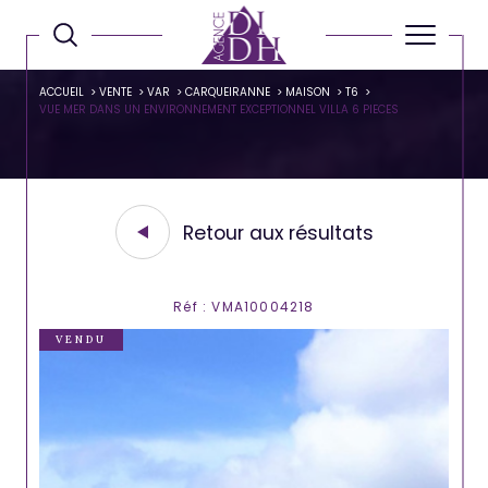
ACCUEIL
VENTE
VAR
CARQUEIRANNE
MAISON
T6
VUE MER DANS UN ENVIRONNEMENT EXCEPTIONNEL VILLA 6 PIECES
Retour aux résultats
Réf : VMA10004218
VENDU