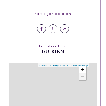
Partager ce bien
Localisation
DU BIEN
Leaflet
|
©
Maps
|
© OpenStreetMap
Jawg
+
−