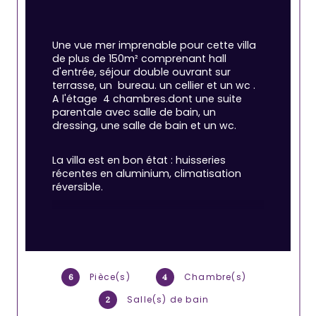
Une vue mer imprenable pour cette villa 
de plus de 150m² comprenant hall 
d'entrée, séjour double ouvrant sur 
terrasse, un  bureau. un cellier et un wc . 
A l'étage  4 chambres.dont une suite 
parentale avec salle de bain, un 
dressing, une salle de bain et un wc.
La villa est en bon état : huisseries 
récentes en aluminium, c
limatisation 
réversible.
Garage et dépendance aménagée en 
cave-cellier viennent compléter le tout
Pièce(s)
Chambre(s)
6
4
Salle(s) de bain
2