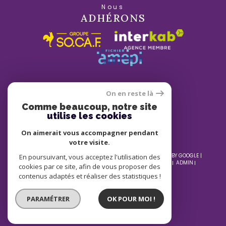
Nous
ADHÉRONS
On en reste là
Comme beaucoup, notre site
utilise les cookies
On aimerait vous accompagner pendant
votre visite.
© 2026 | TOUS DROITS RÉSERVÉS | TRADUCTION POWERED BY GOOGLE |
En poursuivant, vous acceptez l'utilisation des
NOS HONORAIRES
PLAN DU SITE
MENTIONS LÉGALES
ADMIN
cookies par ce site, afin de vous proposer des
NOS LIENS
POLITIQUE RGPD
COOKIES
contenus adaptés et réaliser des statistiques !
PARAMÉTRER
OK POUR MOI !