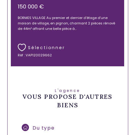
150 000 €
BORMES VILLAGE Au premier et dernier d'étage d'une
maison de village, en pignon, charmant 2 pièces rénové
de 44m² offrant une belle pièce à...
Sélectionner
Réf : VAP120029662
L'agence
VOUS PROPOSE D'AUTRES
BIENS
Du type