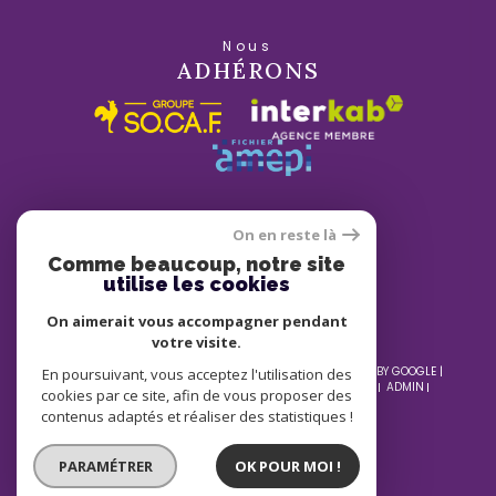
Nous
ADHÉRONS
On en reste là
Comme beaucoup, notre site
utilise les cookies
On aimerait vous accompagner pendant
votre visite.
© 2026 | TOUS DROITS RÉSERVÉS | TRADUCTION POWERED BY GOOGLE |
En poursuivant, vous acceptez l'utilisation des
NOS HONORAIRES
PLAN DU SITE
MENTIONS LÉGALES
ADMIN
cookies par ce site, afin de vous proposer des
NOS LIENS
POLITIQUE RGPD
COOKIES
contenus adaptés et réaliser des statistiques !
PARAMÉTRER
OK POUR MOI !